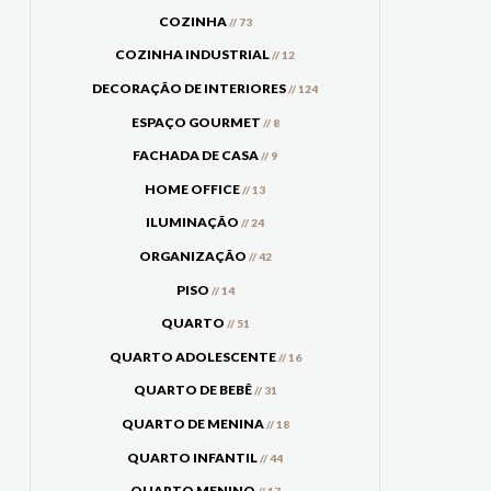
COZINHA
// 73
COZINHA INDUSTRIAL
// 12
DECORAÇÃO DE INTERIORES
// 124
ESPAÇO GOURMET
// 8
FACHADA DE CASA
// 9
HOME OFFICE
// 13
ILUMINAÇÃO
// 24
ORGANIZAÇÃO
// 42
PISO
// 14
QUARTO
// 51
QUARTO ADOLESCENTE
// 16
QUARTO DE BEBÊ
// 31
QUARTO DE MENINA
// 18
QUARTO INFANTIL
// 44
QUARTO MENINO