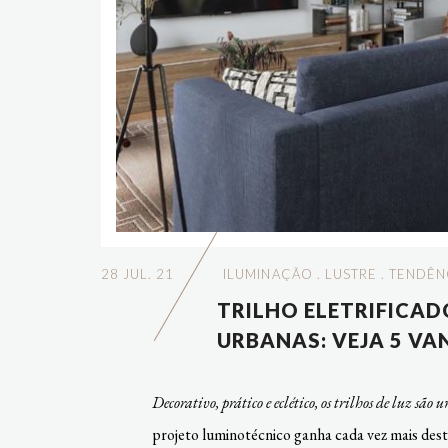
28 JUL. 21
ILUMINAÇÃO
.
LUSTRE
.
TENDÊN
TRILHO ELETRIFICA
URBANAS: VEJA 5 VA
Decorativo, prático e eclético, os trilhos de luz s
projeto luminotécnico ganha cada vez mais desta