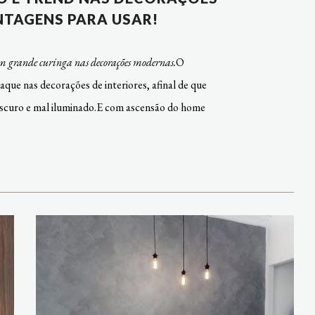
NTAGENS PARA USAR!
ão um grande curinga nas decorações modernas.
O
que nas decorações de interiores, afinal de que
 escuro e mal iluminado.E com ascensão do home