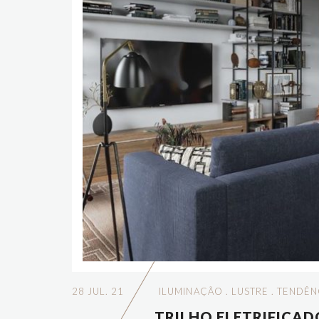
28 JUL. 21
ILUMINAÇÃO
.
LUSTRE
.
TENDÊN
TRILHO ELETRIFICA