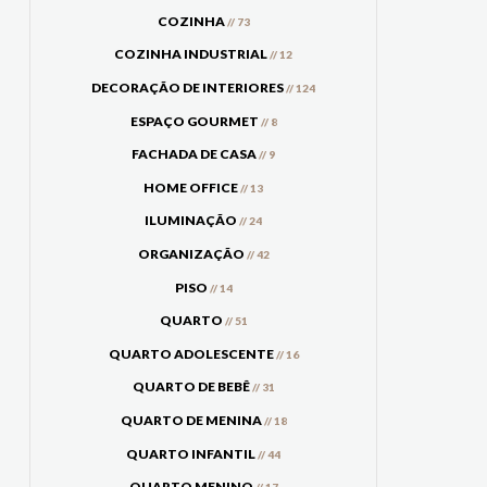
COZINHA
// 73
COZINHA INDUSTRIAL
// 12
DECORAÇÃO DE INTERIORES
// 124
ESPAÇO GOURMET
// 8
FACHADA DE CASA
// 9
HOME OFFICE
// 13
ILUMINAÇÃO
// 24
ORGANIZAÇÃO
// 42
PISO
// 14
QUARTO
// 51
QUARTO ADOLESCENTE
// 16
QUARTO DE BEBÊ
// 31
QUARTO DE MENINA
// 18
QUARTO INFANTIL
// 44
QUARTO MENINO