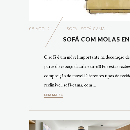
09 AGO. 21
SOFÁ
.
SOFÁ-CAMA
SOFÁ COM MOLAS ENS
O sofá é um móvel importante na decoração de 
parte do espaço da sala e caro!!! Por estas raz
composição do móvel.Diferentes tipos de tecido
reclinável, sofá-cama, com …
LEIA MAIS »