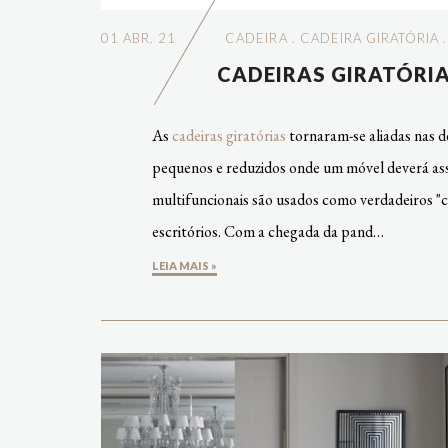
01 ABR. 21
CADEIRA
.
CADEIRA GIRATÓRIA
CADEIRAS GIRATÓRI
As
cadeiras giratórias
tornaram-se aliadas nas 
pequenos e reduzidos onde um móvel deverá as
multifuncionais são usados como verdadeiros "c
escritórios. Com a chegada da pand…
LEIA MAIS »