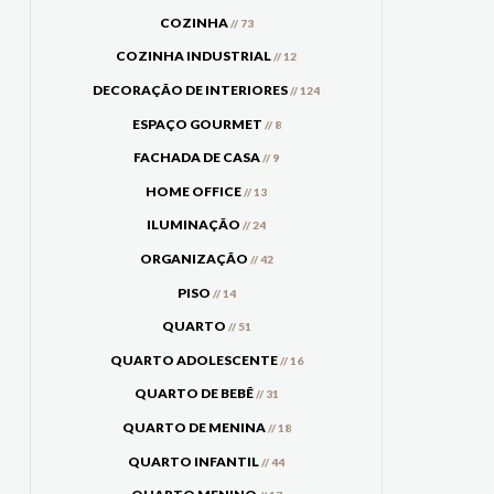
COZINHA
// 73
COZINHA INDUSTRIAL
// 12
DECORAÇÃO DE INTERIORES
// 124
ESPAÇO GOURMET
// 8
FACHADA DE CASA
// 9
HOME OFFICE
// 13
ILUMINAÇÃO
// 24
ORGANIZAÇÃO
// 42
PISO
// 14
QUARTO
// 51
QUARTO ADOLESCENTE
// 16
QUARTO DE BEBÊ
// 31
QUARTO DE MENINA
// 18
QUARTO INFANTIL
// 44