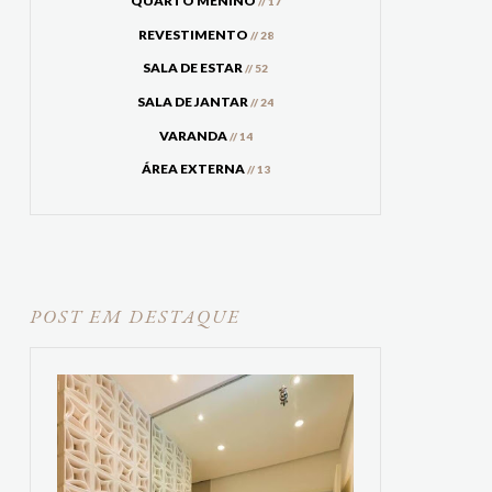
QUARTO MENINO
// 17
REVESTIMENTO
// 28
SALA DE ESTAR
// 52
SALA DE JANTAR
// 24
VARANDA
// 14
ÁREA EXTERNA
// 13
POST EM DESTAQUE