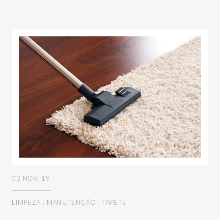
03 NOV. 19
LIMPEZA
.
MANUTENÇÃO
.
TAPETE