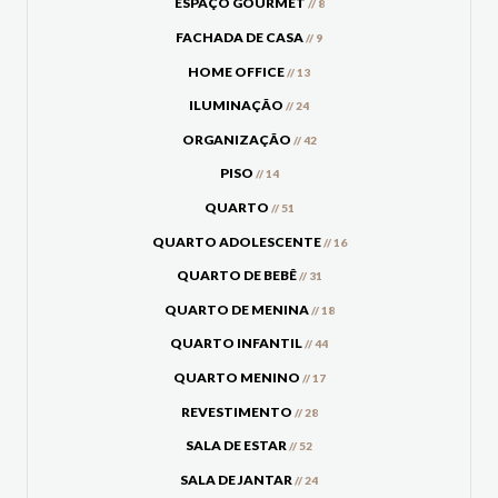
ESPAÇO GOURMET
// 8
FACHADA DE CASA
// 9
HOME OFFICE
// 13
ILUMINAÇÃO
// 24
ORGANIZAÇÃO
// 42
PISO
// 14
QUARTO
// 51
QUARTO ADOLESCENTE
// 16
QUARTO DE BEBÊ
// 31
QUARTO DE MENINA
// 18
QUARTO INFANTIL
// 44
QUARTO MENINO
// 17
REVESTIMENTO
// 28
SALA DE ESTAR
// 52
SALA DE JANTAR
// 24