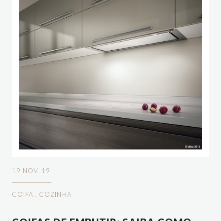
19 NOV. 19
COIFA
.
COZINHA