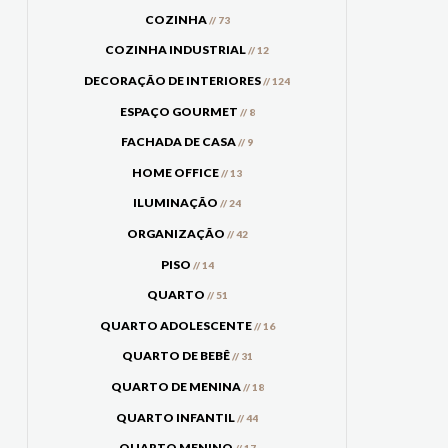
COZINHA
// 73
COZINHA INDUSTRIAL
// 12
DECORAÇÃO DE INTERIORES
// 124
ESPAÇO GOURMET
// 8
FACHADA DE CASA
// 9
HOME OFFICE
// 13
ILUMINAÇÃO
// 24
ORGANIZAÇÃO
// 42
PISO
// 14
QUARTO
// 51
QUARTO ADOLESCENTE
// 16
QUARTO DE BEBÊ
// 31
QUARTO DE MENINA
// 18
QUARTO INFANTIL
// 44
QUARTO MENINO