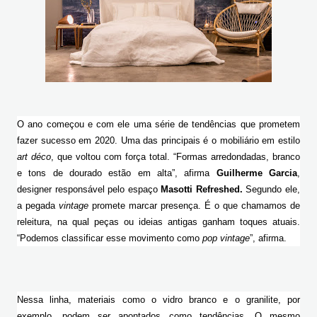
O ano começou e com ele uma série de tendências que prometem 
fazer sucesso em 2020. Uma das principais é o mobiliário em estilo 
art déco
, que
voltou com força total. “Formas arredondadas, branco 
e tons de dourado estão em alta”, afirma 
Guilherme Garcia
, 
designer responsável pelo espaço 
Masotti Refreshed.
 Segundo ele, 
a pegada 
vintage 
promete marcar presença. É o que chamamos de 
releitura, na qual peças ou ideias antigas ganham toques atuais. 
“Podemos classificar esse movimento como 
pop vintage
”, afirma.
Nessa linha, materiais como o vidro branco e o granilite, por 
exemplo, podem ser apontados como tendências. O mesmo 