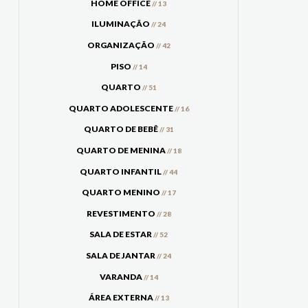
HOME OFFICE
// 13
ILUMINAÇÃO
// 24
ORGANIZAÇÃO
// 42
PISO
// 14
QUARTO
// 51
QUARTO ADOLESCENTE
// 16
QUARTO DE BEBÊ
// 31
QUARTO DE MENINA
// 18
QUARTO INFANTIL
// 44
QUARTO MENINO
// 17
REVESTIMENTO
// 28
SALA DE ESTAR
// 52
SALA DE JANTAR
// 24
VARANDA
// 14
ÁREA EXTERNA
// 13