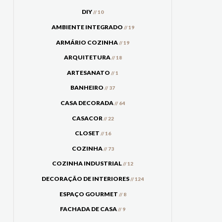
DIY
// 10
AMBIENTE INTEGRADO
// 19
ARMÁRIO COZINHA
// 19
ARQUITETURA
// 18
ARTESANATO
// 1
BANHEIRO
// 37
CASA DECORADA
// 64
CASACOR
// 22
CLOSET
// 16
COZINHA
// 73
COZINHA INDUSTRIAL
// 12
DECORAÇÃO DE INTERIORES
// 124
ESPAÇO GOURMET
// 8
FACHADA DE CASA
// 9