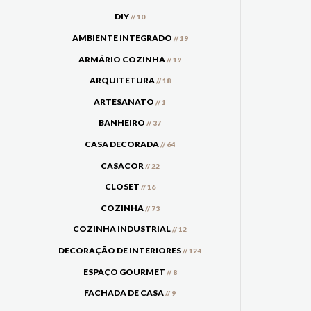
DIY
// 10
AMBIENTE INTEGRADO
// 19
ARMÁRIO COZINHA
// 19
ARQUITETURA
// 18
ARTESANATO
// 1
BANHEIRO
// 37
CASA DECORADA
// 64
CASACOR
// 22
CLOSET
// 16
COZINHA
// 73
COZINHA INDUSTRIAL
// 12
DECORAÇÃO DE INTERIORES
// 124
ESPAÇO GOURMET
// 8
FACHADA DE CASA
// 9