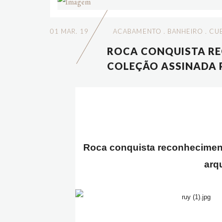
01 MAR. 19
ACABAMENTO
.
BANHEIRO
.
CU
ROCA CONQUISTA R
COLEÇÃO ASSINADA 
Roca conquista reconheciment
arq