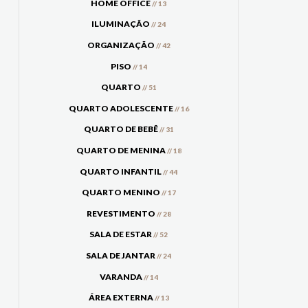
HOME OFFICE
// 13
ILUMINAÇÃO
// 24
ORGANIZAÇÃO
// 42
PISO
// 14
QUARTO
// 51
QUARTO ADOLESCENTE
// 16
QUARTO DE BEBÊ
// 31
QUARTO DE MENINA
// 18
QUARTO INFANTIL
// 44
QUARTO MENINO
// 17
REVESTIMENTO
// 28
SALA DE ESTAR
// 52
SALA DE JANTAR
// 24
VARANDA
// 14
ÁREA EXTERNA
// 13