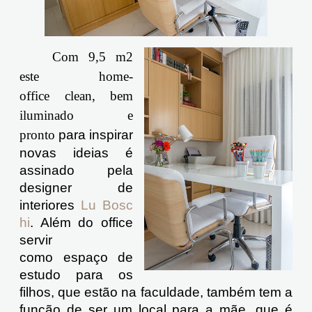
Com 9,5 m2
este home-
office
clean
, bem
iluminado e
pronto
para inspirar
novas ideias é
assinado pela
designer de
interiores
Lu
Bosc
hi
. Além do office
servir
como espaço de
estudo para os
filhos, que estão na faculdade, também tem a
função de ser um local para a mãe, que é