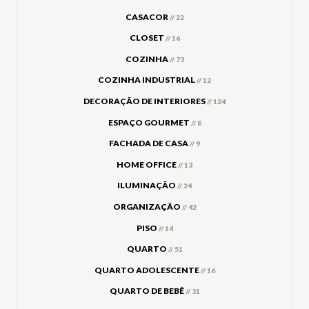
CASACOR
// 22
CLOSET
// 16
COZINHA
// 73
COZINHA INDUSTRIAL
// 12
DECORAÇÃO DE INTERIORES
// 124
ESPAÇO GOURMET
// 8
FACHADA DE CASA
// 9
HOME OFFICE
// 13
ILUMINAÇÃO
// 24
ORGANIZAÇÃO
// 42
PISO
// 14
QUARTO
// 51
QUARTO ADOLESCENTE
// 16
QUARTO DE BEBÊ
// 31