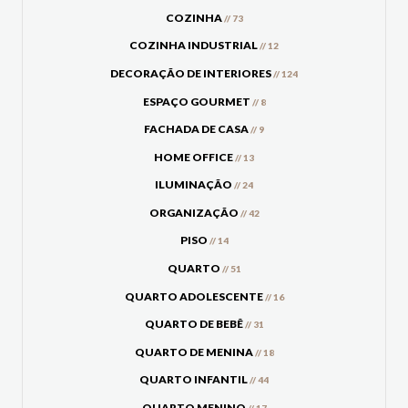
COZINHA
// 73
COZINHA INDUSTRIAL
// 12
DECORAÇÃO DE INTERIORES
// 124
ESPAÇO GOURMET
// 8
FACHADA DE CASA
// 9
HOME OFFICE
// 13
ILUMINAÇÃO
// 24
ORGANIZAÇÃO
// 42
PISO
// 14
QUARTO
// 51
QUARTO ADOLESCENTE
// 16
QUARTO DE BEBÊ
// 31
QUARTO DE MENINA
// 18
QUARTO INFANTIL
// 44
QUARTO MENINO