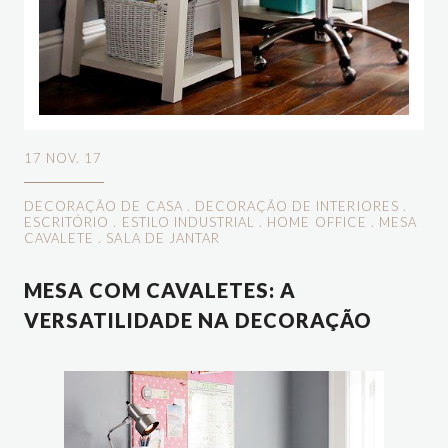
17 NOV. 17
DECORAÇÃO DE CASA
.
DECORAÇÃO DE INTERIORES
.
ESCRITÓRIO
.
ESTILO INDUSTRIAL
.
HOME OFFICE
.
MESA
CAVALETE
.
SALA DE JANTAR
MESA COM CAVALETES: A
VERSATILIDADE NA DECORAÇÃO