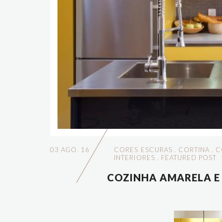
03 AGO. 16
CORES ESCURAS
.
CORTINA
.
C
INTERIORES
.
FEATURED POST
COZINHA AMARELA E 