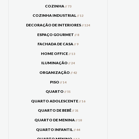
COZINHA
// 73
COZINHA INDUSTRIAL
// 12
DECORAÇÃO DE INTERIORES
// 124
ESPAÇO GOURMET
// 8
FACHADA DE CASA
// 9
HOME OFFICE
// 13
ILUMINAÇÃO
// 24
ORGANIZAÇÃO
// 42
PISO
// 14
QUARTO
// 51
QUARTO ADOLESCENTE
// 16
QUARTO DE BEBÊ
// 31
QUARTO DE MENINA
// 18
QUARTO INFANTIL
// 44
QUARTO MENINO