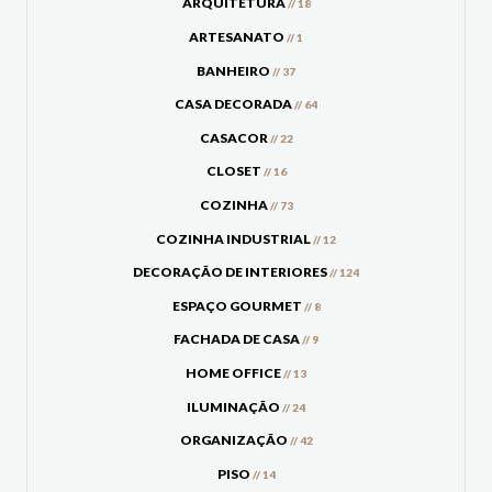
ARQUITETURA
// 18
ARTESANATO
// 1
BANHEIRO
// 37
CASA DECORADA
// 64
CASACOR
// 22
CLOSET
// 16
COZINHA
// 73
COZINHA INDUSTRIAL
// 12
DECORAÇÃO DE INTERIORES
// 124
ESPAÇO GOURMET
// 8
FACHADA DE CASA
// 9
HOME OFFICE
// 13
ILUMINAÇÃO
// 24
ORGANIZAÇÃO
// 42
PISO
// 14