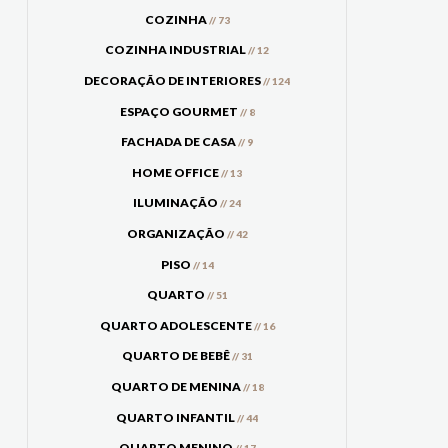
COZINHA
// 73
COZINHA INDUSTRIAL
// 12
DECORAÇÃO DE INTERIORES
// 124
ESPAÇO GOURMET
// 8
FACHADA DE CASA
// 9
HOME OFFICE
// 13
ILUMINAÇÃO
// 24
ORGANIZAÇÃO
// 42
PISO
// 14
QUARTO
// 51
QUARTO ADOLESCENTE
// 16
QUARTO DE BEBÊ
// 31
QUARTO DE MENINA
// 18
QUARTO INFANTIL
// 44
QUARTO MENINO