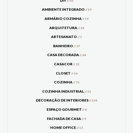
DIY
// 10
AMBIENTE INTEGRADO
// 19
ARMÁRIO COZINHA
// 19
ARQUITETURA
// 18
ARTESANATO
// 1
BANHEIRO
// 37
CASA DECORADA
// 64
CASACOR
// 22
CLOSET
// 16
COZINHA
// 73
COZINHA INDUSTRIAL
// 12
DECORAÇÃO DE INTERIORES
// 124
ESPAÇO GOURMET
// 8
FACHADA DE CASA
// 9
HOME OFFICE
// 13