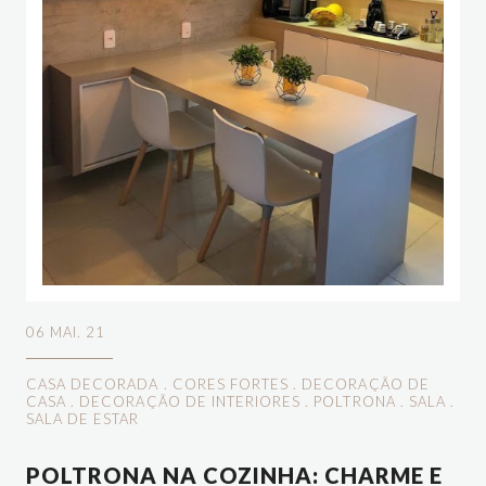
06 MAI. 21
CASA DECORADA
.
CORES FORTES
.
DECORAÇÃO DE
CASA
.
DECORAÇÃO DE INTERIORES
.
POLTRONA
.
SALA
.
SALA DE ESTAR
POLTRONA NA COZINHA: CHARME E