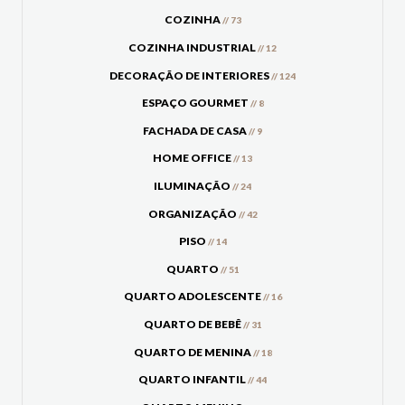
COZINHA
// 73
COZINHA INDUSTRIAL
// 12
DECORAÇÃO DE INTERIORES
// 124
ESPAÇO GOURMET
// 8
FACHADA DE CASA
// 9
HOME OFFICE
// 13
ILUMINAÇÃO
// 24
ORGANIZAÇÃO
// 42
PISO
// 14
QUARTO
// 51
QUARTO ADOLESCENTE
// 16
QUARTO DE BEBÊ
// 31
QUARTO DE MENINA
// 18
QUARTO INFANTIL
// 44