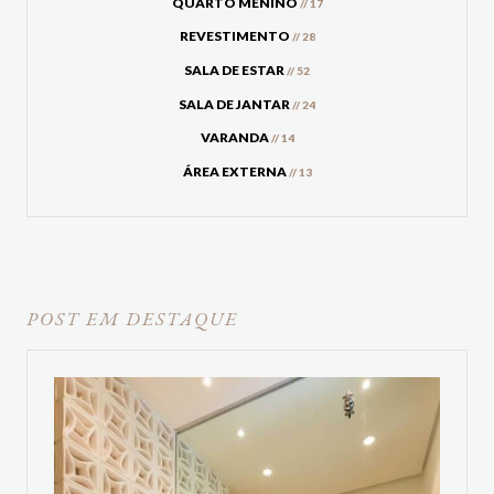
QUARTO MENINO
// 17
REVESTIMENTO
// 28
SALA DE ESTAR
// 52
SALA DE JANTAR
// 24
VARANDA
// 14
ÁREA EXTERNA
// 13
POST EM DESTAQUE