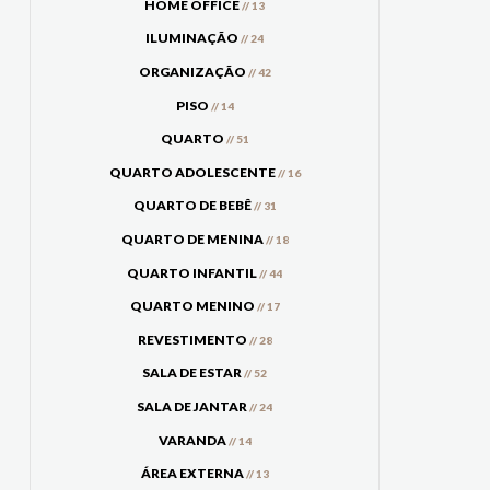
HOME OFFICE
// 13
ILUMINAÇÃO
// 24
ORGANIZAÇÃO
// 42
PISO
// 14
QUARTO
// 51
QUARTO ADOLESCENTE
// 16
QUARTO DE BEBÊ
// 31
QUARTO DE MENINA
// 18
QUARTO INFANTIL
// 44
QUARTO MENINO
// 17
REVESTIMENTO
// 28
SALA DE ESTAR
// 52
SALA DE JANTAR
// 24
VARANDA
// 14
ÁREA EXTERNA
// 13