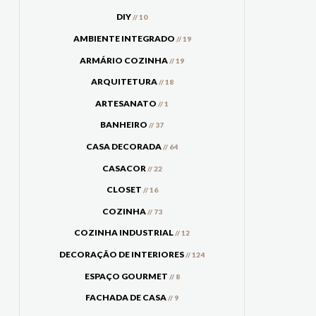
DIY
// 10
AMBIENTE INTEGRADO
// 19
ARMÁRIO COZINHA
// 19
ARQUITETURA
// 18
ARTESANATO
// 1
BANHEIRO
// 37
CASA DECORADA
// 64
CASACOR
// 22
CLOSET
// 16
COZINHA
// 73
COZINHA INDUSTRIAL
// 12
DECORAÇÃO DE INTERIORES
// 124
ESPAÇO GOURMET
// 8
FACHADA DE CASA
// 9