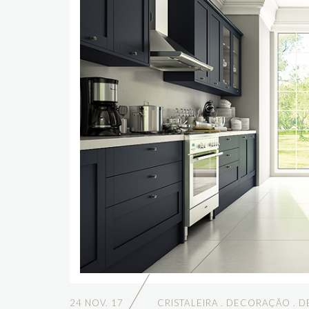
24 NOV. 17
CRISTALEIRA
.
DECORAÇÃO
.
D