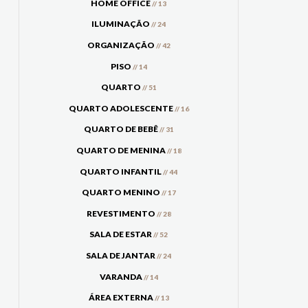
HOME OFFICE
// 13
ILUMINAÇÃO
// 24
ORGANIZAÇÃO
// 42
PISO
// 14
QUARTO
// 51
QUARTO ADOLESCENTE
// 16
QUARTO DE BEBÊ
// 31
QUARTO DE MENINA
// 18
QUARTO INFANTIL
// 44
QUARTO MENINO
// 17
REVESTIMENTO
// 28
SALA DE ESTAR
// 52
SALA DE JANTAR
// 24
VARANDA
// 14
ÁREA EXTERNA
// 13