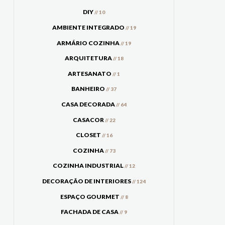
DIY
// 10
AMBIENTE INTEGRADO
// 19
ARMÁRIO COZINHA
// 19
ARQUITETURA
// 18
ARTESANATO
// 1
BANHEIRO
// 37
CASA DECORADA
// 64
CASACOR
// 22
CLOSET
// 16
COZINHA
// 73
COZINHA INDUSTRIAL
// 12
DECORAÇÃO DE INTERIORES
// 124
ESPAÇO GOURMET
// 8
FACHADA DE CASA
// 9