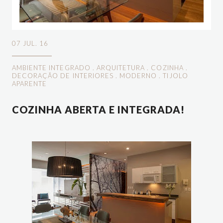
07 JUL. 16
AMBIENTE INTEGRADO
.
ARQUITETURA
.
COZINHA
.
DECORAÇÃO DE INTERIORES
.
MODERNO
.
TIJOLO
APARENTE
COZINHA ABERTA E INTEGRADA!