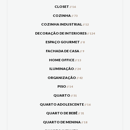
CLOSET
// 16
COZINHA
// 73
COZINHA INDUSTRIAL
// 12
DECORAÇÃO DE INTERIORES
// 124
ESPAÇO GOURMET
// 8
FACHADA DE CASA
// 9
HOME OFFICE
// 13
ILUMINAÇÃO
// 24
ORGANIZAÇÃO
// 42
PISO
// 14
QUARTO
// 51
QUARTO ADOLESCENTE
// 16
QUARTO DE BEBÊ
// 31
QUARTO DE MENINA
// 18