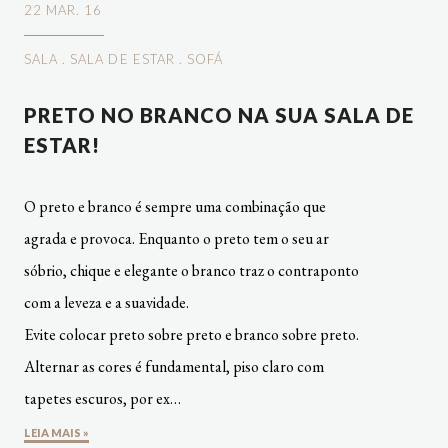
22 MAR. 16
SALA
.
SALA DE ESTAR
.
SOFÁ
PRETO NO BRANCO NA SUA SALA DE
ESTAR!
O preto e branco é sempre uma combinação que
agrada e provoca. Enquanto o preto tem o seu ar
sóbrio, chique e elegante o branco traz o contraponto
com a leveza e a suavidade.
Evite colocar preto sobre preto e branco sobre preto.
Alternar as cores é fundamental, piso claro com
tapetes escuros, por ex…
LEIA MAIS »