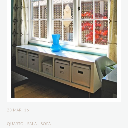
28 MAR. 16
QUARTO
.
SALA
.
SOFÁ