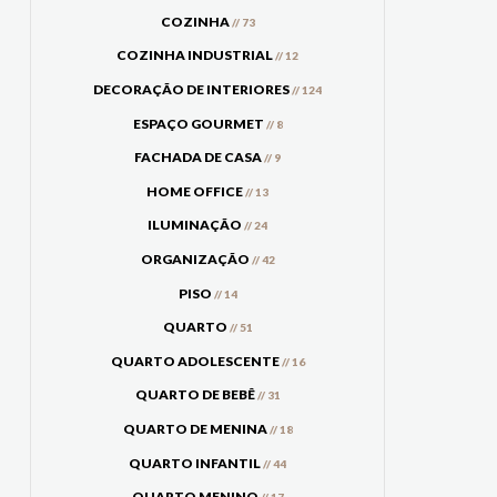
COZINHA
// 73
COZINHA INDUSTRIAL
// 12
DECORAÇÃO DE INTERIORES
// 124
ESPAÇO GOURMET
// 8
FACHADA DE CASA
// 9
HOME OFFICE
// 13
ILUMINAÇÃO
// 24
ORGANIZAÇÃO
// 42
PISO
// 14
QUARTO
// 51
QUARTO ADOLESCENTE
// 16
QUARTO DE BEBÊ
// 31
QUARTO DE MENINA
// 18
QUARTO INFANTIL
// 44
QUARTO MENINO