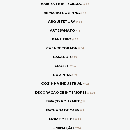
AMBIENTE INTEGRADO
// 19
ARMÁRIO COZINHA
// 19
ARQUITETURA
// 18
ARTESANATO
// 1
BANHEIRO
// 37
CASA DECORADA
// 64
CASACOR
// 22
CLOSET
// 16
COZINHA
// 73
COZINHA INDUSTRIAL
// 12
DECORAÇÃO DE INTERIORES
// 124
ESPAÇO GOURMET
// 8
FACHADA DE CASA
// 9
HOME OFFICE
// 13
ILUMINAÇÃO
// 24