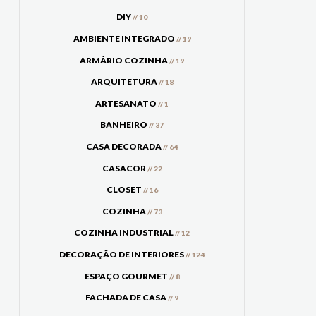
DIY
// 10
AMBIENTE INTEGRADO
// 19
ARMÁRIO COZINHA
// 19
ARQUITETURA
// 18
ARTESANATO
// 1
BANHEIRO
// 37
CASA DECORADA
// 64
CASACOR
// 22
CLOSET
// 16
COZINHA
// 73
COZINHA INDUSTRIAL
// 12
DECORAÇÃO DE INTERIORES
// 124
ESPAÇO GOURMET
// 8
FACHADA DE CASA
// 9