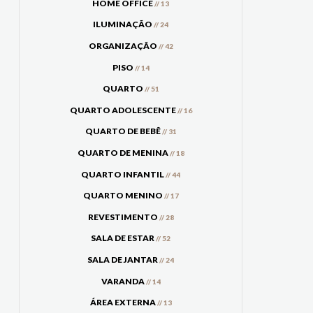
HOME OFFICE
// 13
ILUMINAÇÃO
// 24
ORGANIZAÇÃO
// 42
PISO
// 14
QUARTO
// 51
QUARTO ADOLESCENTE
// 16
QUARTO DE BEBÊ
// 31
QUARTO DE MENINA
// 18
QUARTO INFANTIL
// 44
QUARTO MENINO
// 17
REVESTIMENTO
// 28
SALA DE ESTAR
// 52
SALA DE JANTAR
// 24
VARANDA
// 14
ÁREA EXTERNA
// 13