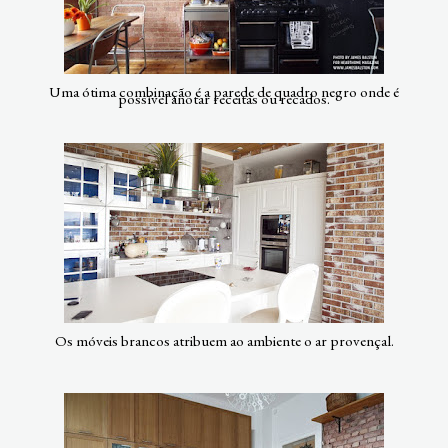
Uma ótima combinação é a parede de quadro negro onde é
possível anotar receitas ou recados.
Os móveis brancos atribuem ao ambiente o ar provençal.