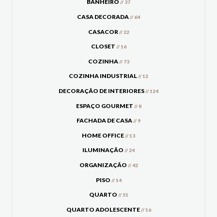
BANHEIRO
// 37
CASA DECORADA
// 64
CASACOR
// 22
CLOSET
// 16
COZINHA
// 73
COZINHA INDUSTRIAL
// 12
DECORAÇÃO DE INTERIORES
// 124
ESPAÇO GOURMET
// 8
FACHADA DE CASA
// 9
HOME OFFICE
// 13
ILUMINAÇÃO
// 24
ORGANIZAÇÃO
// 42
PISO
// 14
QUARTO
// 51
QUARTO ADOLESCENTE
// 16