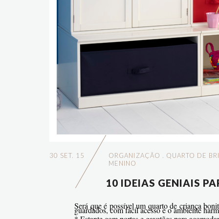
30 SET. 15
ORGANIZAÇÃO
.
QUARTO DE B
MENINO
10 IDEIAS GENIAIS 
Será que é possível um quarto de criança boni
guardados, com fácil acesso e o ambiente har
* Estante com portas e gavetões para acomodar