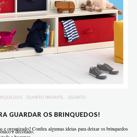
RINQUEDOS
.
QUARTO INFANTIL
.
QUARTO
PARA GUARDAR OS BRINQUEDOS!
to e organizado? Confira algumas ideias para deixar os brinquedos
mônico e decorado.
 toda a bagunça.