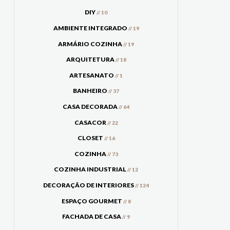
DIY
// 10
AMBIENTE INTEGRADO
// 19
ARMÁRIO COZINHA
// 19
ARQUITETURA
// 18
ARTESANATO
// 1
BANHEIRO
// 37
CASA DECORADA
// 64
CASACOR
// 22
CLOSET
// 16
COZINHA
// 73
COZINHA INDUSTRIAL
// 12
DECORAÇÃO DE INTERIORES
// 124
ESPAÇO GOURMET
// 8
FACHADA DE CASA
// 9