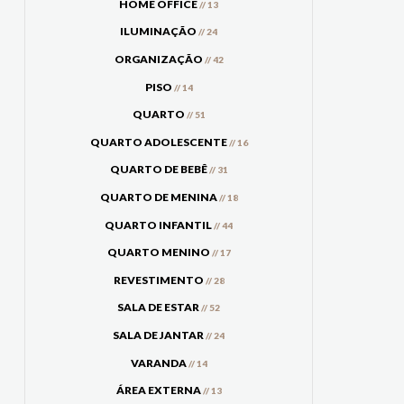
HOME OFFICE
// 13
ILUMINAÇÃO
// 24
ORGANIZAÇÃO
// 42
PISO
// 14
QUARTO
// 51
QUARTO ADOLESCENTE
// 16
QUARTO DE BEBÊ
// 31
QUARTO DE MENINA
// 18
QUARTO INFANTIL
// 44
QUARTO MENINO
// 17
REVESTIMENTO
// 28
SALA DE ESTAR
// 52
SALA DE JANTAR
// 24
VARANDA
// 14
ÁREA EXTERNA
// 13