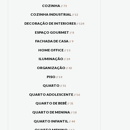
COZINHA
// 73
COZINHA INDUSTRIAL
// 12
DECORAÇÃO DE INTERIORES
// 124
ESPAÇO GOURMET
// 8
FACHADA DE CASA
// 9
HOME OFFICE
// 13
ILUMINAÇÃO
// 24
ORGANIZAÇÃO
// 42
PISO
// 14
QUARTO
// 51
QUARTO ADOLESCENTE
// 16
QUARTO DE BEBÊ
// 31
QUARTO DE MENINA
// 18
QUARTO INFANTIL
// 44
QUARTO MENINO