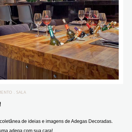
MENTO
.
SALA
!
 coletânea de ideias e imagens de Adegas Decoradas.
r uma adega com sua cara!