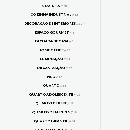
COZINHA
// 73
COZINHA INDUSTRIAL
// 12
DECORAÇÃO DE INTERIORES
// 124
ESPAÇO GOURMET
// 8
FACHADA DE CASA
// 9
HOME OFFICE
// 13
ILUMINAÇÃO
// 24
ORGANIZAÇÃO
// 42
PISO
// 14
QUARTO
// 51
QUARTO ADOLESCENTE
// 16
QUARTO DE BEBÊ
// 31
QUARTO DE MENINA
// 18
QUARTO INFANTIL
// 44
QUARTO MENINO