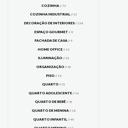
COZINHA
// 73
COZINHA INDUSTRIAL
// 12
DECORAÇÃO DE INTERIORES
// 124
ESPAÇO GOURMET
// 8
FACHADA DE CASA
// 9
HOME OFFICE
// 13
ILUMINAÇÃO
// 24
ORGANIZAÇÃO
// 42
PISO
// 14
QUARTO
// 51
QUARTO ADOLESCENTE
// 16
QUARTO DE BEBÊ
// 31
QUARTO DE MENINA
// 18
QUARTO INFANTIL
// 44
QUARTO MENINO