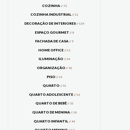
COZINHA
// 73
COZINHA INDUSTRIAL
// 12
DECORAÇÃO DE INTERIORES
// 124
ESPAÇO GOURMET
// 8
FACHADA DE CASA
// 9
HOME OFFICE
// 13
ILUMINAÇÃO
// 24
ORGANIZAÇÃO
// 42
PISO
// 14
QUARTO
// 51
QUARTO ADOLESCENTE
// 16
QUARTO DE BEBÊ
// 31
QUARTO DE MENINA
// 18
QUARTO INFANTIL
// 44
QUARTO MENINO