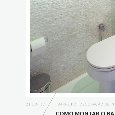
21 JUN. 17
BANHEIRO
.
DECORAÇÃO DE IN
COMO MONTAR O BA