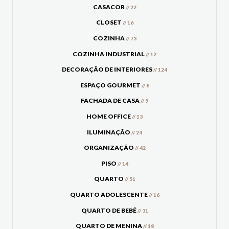
CASACOR
// 22
CLOSET
// 16
COZINHA
// 73
COZINHA INDUSTRIAL
// 12
DECORAÇÃO DE INTERIORES
// 124
ESPAÇO GOURMET
// 8
FACHADA DE CASA
// 9
HOME OFFICE
// 13
ILUMINAÇÃO
// 24
ORGANIZAÇÃO
// 42
PISO
// 14
QUARTO
// 51
QUARTO ADOLESCENTE
// 16
QUARTO DE BEBÊ
// 31
QUARTO DE MENINA
// 18