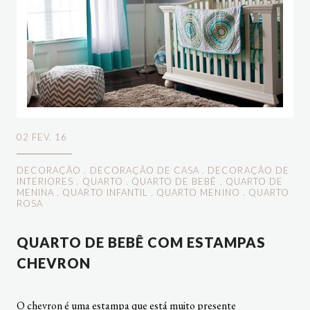
02 FEV. 16
DECORAÇÃO
.
DECORAÇÃO DE CASA
.
DECORAÇÃO DE
INTERIORES
.
QUARTO
.
QUARTO DE BEBÊ
.
QUARTO DE
MENINA
.
QUARTO INFANTIL
.
QUARTO MENINO
.
QUARTO
ROSA
QUARTO DE BEBÊ COM ESTAMPAS
CHEVRON
O chevron é uma estampa que está muito presente